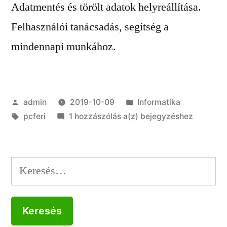
Adatmentés és törölt adatok helyreállítása.
Felhasználói tanácsadás, segítség a
mindennapi munkához.
Szerző:
Kategória:
admin
2019-10-09
Informatika
Címke:
Üdvözlök
pcferi
1 hozzászólás a(z)
bejegyzéshez
mindenkit
a
PCFeri
Keresés:
weboldalon!