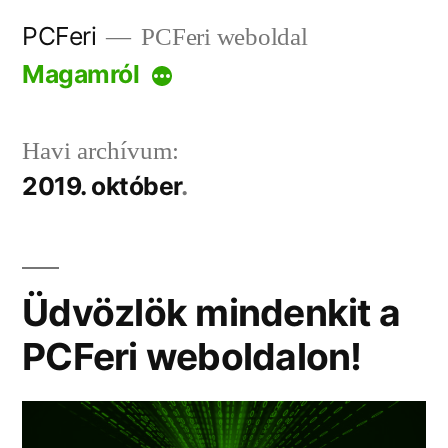
Tartalomhoz
PCFeri
PCFeri weboldal
Magamról
Bővebben
Havi archívum:
2019. október
Üdvözlök mindenkit a
PCFeri weboldalon!